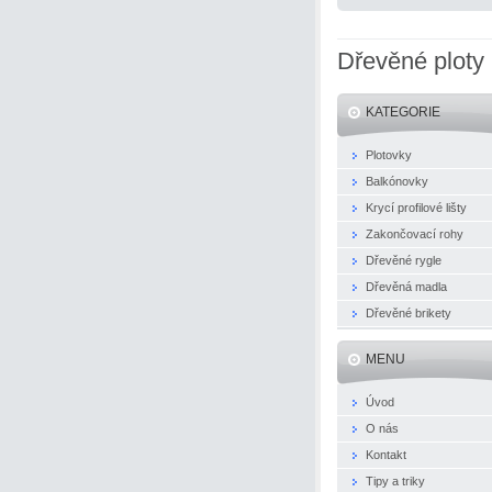
Dřevěné ploty
KATEGORIE
Plotovky
Balkónovky
Krycí profilové lišty
Zakončovací rohy
Dřevěné rygle
Dřevěná madla
Dřevěné brikety
MENU
Úvod
O nás
Kontakt
Tipy a triky