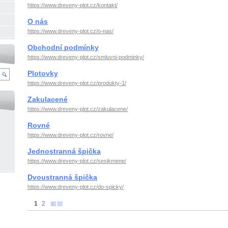
https://www.dreveny-plot.cz/kontakt/
O nás
https://www.dreveny-plot.cz/o-nas/
Obchodní podmínky
https://www.dreveny-plot.cz/smluvni-podminky/
Plotovky
https://www.dreveny-plot.cz/produkty-1/
Zakulacené
https://www.dreveny-plot.cz/zakulacene/
Rovné
https://www.dreveny-plot.cz/rovne/
Jednostranná špička
https://www.dreveny-plot.cz/sesikmene/
Dvoustranná špička
https://www.dreveny-plot.cz/do-spicky/
1
2