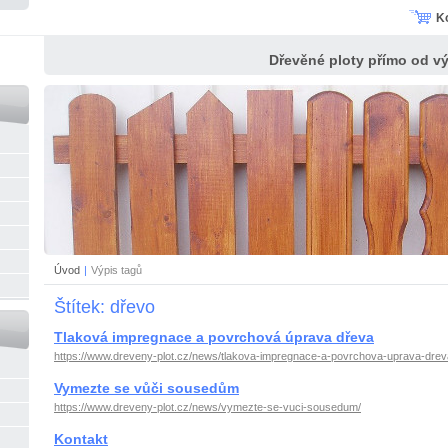
K
Dřevěné ploty přímo od v
Úvod
|
Výpis tagů
Štítek: dřevo
Tlaková impregnace a povrchová úprava dřeva
https://www.dreveny-plot.cz/news/tlakova-impregnace-a-povrchova-uprava-drev
Vymezte se vůči sousedům
https://www.dreveny-plot.cz/news/vymezte-se-vuci-sousedum/
Kontakt