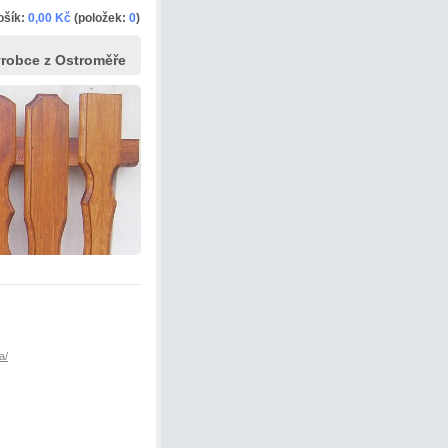
ošík:
0,00 Kč
(položek:
0
)
ýrobce z Ostroměře
a/