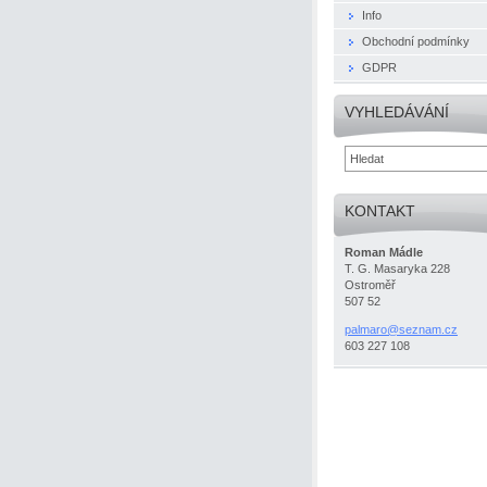
Info
Obchodní podmínky
GDPR
VYHLEDÁVÁNÍ
KONTAKT
Roman Mádle
T. G. Masaryka 228
Ostroměř
507 52
palmaro@
seznam.c
z
603 227 108