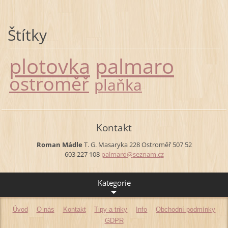
Štítky
plotovka
palmaro
ostroměř
plaňka
Kontakt
Roman Mádle
T. G. Masaryka 228
Ostroměř
507 52
603 227 108
palmaro@
seznam.c
z
Kategorie
Úvod
O nás
Kontakt
Tipy a triky
Info
Obchodní podmínky
GDPR