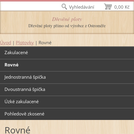
Vyhledávání
0,00 Kč
Dřevěné ploty
Dřevěné ploty přímo od výrobce z Ostroměře
Úvod
|
Plotovky
|
Rovné
Zakulacené
Rovné
Jednostranná špička
Dvoustranná špička
Úzké zakulacené
Pohledově zkosené
Rovné