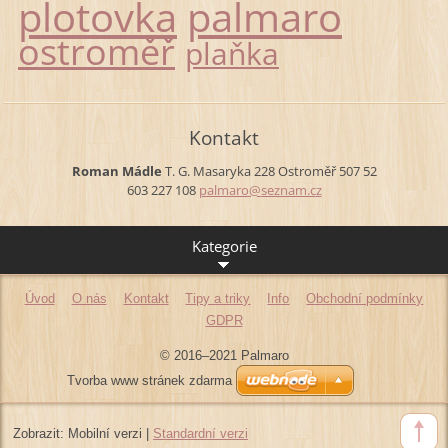
plotovka
palmaro
ostroměř
plaňka
Kontakt
Roman Mádle
T. G. Masaryka 228
Ostroměř
507 52
603 227 108
palmaro@
seznam.c
z
Kategorie
Úvod
O nás
Kontakt
Tipy a triky
Info
Obchodní podmínky
GDPR
© 2016–2021 Palmaro
Tvorba www stránek zdarma
Zobrazit:
Mobilní verzi
|
Standardní verzi