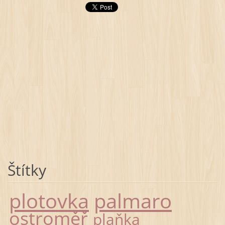
Štítky
plotovka
palmaro
ostroměř
plaňka