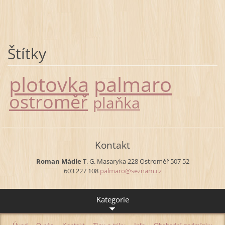
Štítky
plotovka
palmaro
ostroměř
plaňka
Kontakt
Roman Mádle
T. G. Masaryka 228
Ostroměř
507 52
603 227 108
palmaro@
seznam.c
z
Kategorie