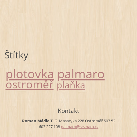
Štítky
plotovka
palmaro
ostroměř
plaňka
Kontakt
Roman Mádle
T. G. Masaryka 228
Ostroměř
507 52
603 227 108
palmaro@
seznam.c
z