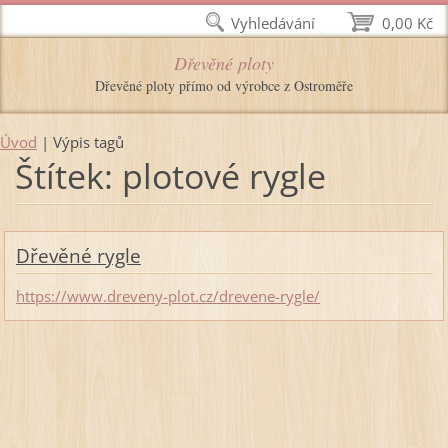
Vyhledávání
0,00 Kč
Dřevěné ploty
Dřevěné ploty přímo od výrobce z Ostroměře
Úvod
|
Výpis tagů
Štítek: plotové rygle
Dřevěné rygle
https://www.dreveny-plot.cz/drevene-rygle/