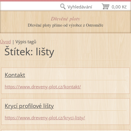
Vyhledávání
0,00 Kč
Dřevěné ploty
Dřevěné ploty přímo od výrobce z Ostroměře
Úvod
|
Výpis tagů
Štítek: lišty
Kontakt
https://www.dreveny-plot.cz/kontakt/
Krycí profilové lišty
https://www.dreveny-plot.cz/kryci-listy/