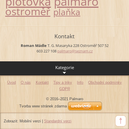
plotovka
palmaro
ostroměř
plaňka
Kontakt
Roman Mádle
T. G. Masaryka 228
Ostroměř
507 52
603 227 108
palmaro@
seznam.c
z
Kategorie
Úvod
O nás
Kontakt
Tipy a triky
Info
Obchodní podmínky
GDPR
© 2016–2021 Palmaro
Tvorba www stránek zdarma
Zobrazit:
Mobilní verzi
|
Standardní verzi