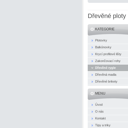
Dřevěné ploty
KATEGORIE
Plotovky
Balkónovky
Krycí profilové lišty
Zakončovací rohy
Dřevěné rygle
Dřevěná madla
Dřevěné brikety
MENU
Úvod
O nás
Kontakt
Tipy a triky