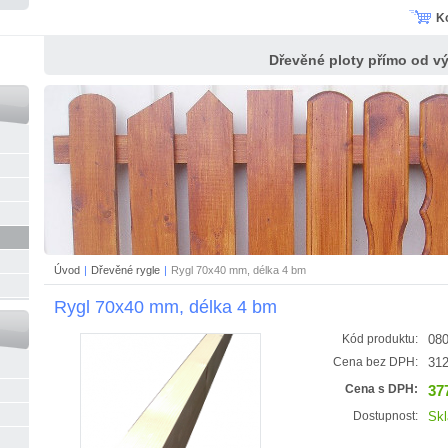
K
Dřevěné ploty přímo od v
Úvod
|
Dřevěné rygle
|
Rygl 70x40 mm, délka 4 bm
Rygl 70x40 mm, délka 4 bm
080
Kód produktu:
312
Cena bez DPH:
37
Cena s DPH:
Sk
Dostupnost: