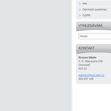
Info
Obchodní podmínky
GDPR
VYHLEDÁVÁNÍ
KONTAKT
Roman Mádle
T. G. Masaryka 228
Ostroměř
507 52
palmaro@
seznam.c
z
603 227 108