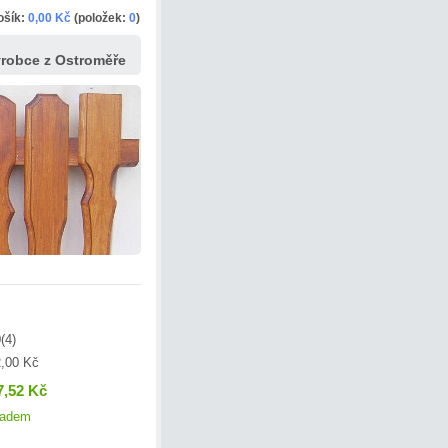
ošík:
0,00 Kč
(položek:
0
)
ýrobce z Ostroměře
(4)
,00 Kč
7,52 Kč
ladem